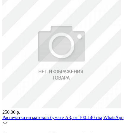
250.00 р.
Распечатка на матовой бумаге А3, от 100-140 г/м
WhatsApp
<
>