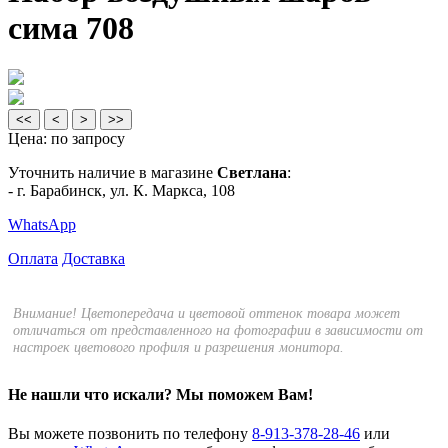
сима 708
<<
<
>
>>
Цена:
по запросу
Уточнить наличие в магазине
Светлана
:
- г. Барабинск, ул. К. Маркса, 108
WhatsApp
Оплата
Доставка
Внимание! Цветопередача и цветовой оттенок товара может
отличаться от представленного на фотографии в зависимости от
настроек цветового профиля и разрешения монитора.
Не нашли что искали?
Мы поможем Вам!
Вы можете позвонить по телефону
8-913-378-28-46
или