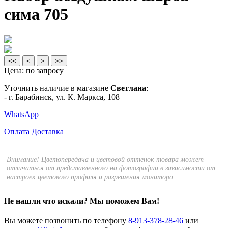
сима 705
<<
<
>
>>
Цена:
по запросу
Уточнить наличие в магазине
Светлана
:
- г. Барабинск, ул. К. Маркса, 108
WhatsApp
Оплата
Доставка
Внимание! Цветопередача и цветовой оттенок товара может
отличаться от представленного на фотографии в зависимости от
настроек цветового профиля и разрешения монитора.
Не нашли что искали?
Мы поможем Вам!
Вы можете позвонить по телефону
8-913-378-28-46
или