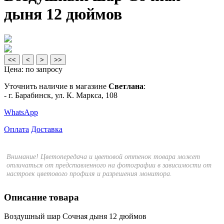
дыня 12 дюймов
<<
<
>
>>
Цена:
по запросу
Уточнить наличие в магазине
Светлана
:
- г. Барабинск, ул. К. Маркса, 108
WhatsApp
Оплата
Доставка
Внимание! Цветопередача и цветовой оттенок товара может
отличаться от представленного на фотографии в зависимости от
настроек цветового профиля и разрешения монитора.
Описание товара
Воздушный шар Сочная дыня 12 дюймов