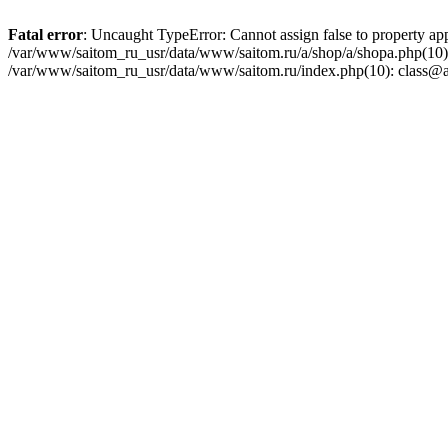
Fatal error
: Uncaught TypeError: Cannot assign false to property ap
/var/www/saitom_ru_usr/data/www/saitom.ru/a/shop/a/shopa.php(10):
/var/www/saitom_ru_usr/data/www/saitom.ru/index.php(10): class@