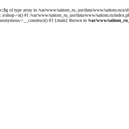
p::$g of type array in /var/www/saitom_ru_usr/data/www/saitom.ru/a/s
 a\shop->a() #1 /var/www/saitom_ru_usr/data/www/saitom.ru/index.ph
anonymous->__construct() #3 {main} thrown in
/var/www/saitom_ru_