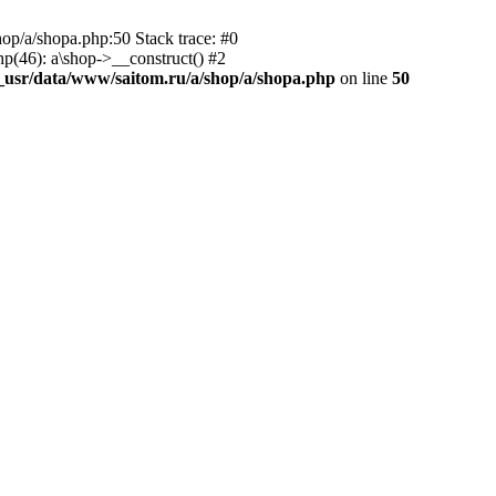
hop/a/shopa.php:50 Stack trace: #0
p(46): a\shop->__construct() #2
usr/data/www/saitom.ru/a/shop/a/shopa.php
on line
50